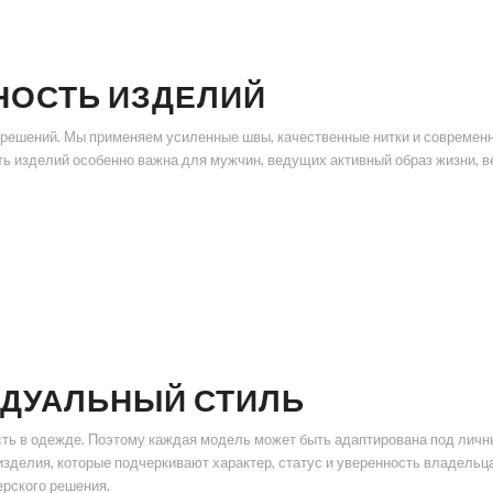
НОСТЬ ИЗДЕЛИЙ
решений. Мы применяем усиленные швы, качественные нитки и современны
ть изделий особенно важна для мужчин, ведущих активный образ жизни, 
ИДУАЛЬНЫЙ СТИЛЬ
ть в одежде. Поэтому каждая модель может быть адаптирована под личны
зделия, которые подчеркивают характер, статус и уверенность владельца.
рского решения.