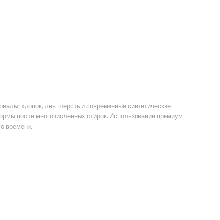
иалы: хлопок, лен, шерсть и современные синтетические
формы после многочисленных стирок. Использование премиум-
го времени.