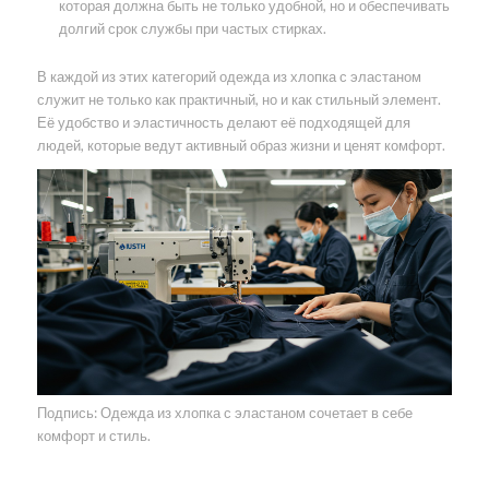
которая должна быть не только удобной, но и обеспечивать
долгий срок службы при частых стирках.
В каждой из этих категорий одежда из хлопка с эластаном
служит не только как практичный, но и как стильный элемент.
Её удобство и эластичность делают её подходящей для
людей, которые ведут активный образ жизни и ценят комфорт.
Подпись: Одежда из хлопка с эластаном сочетает в себе
комфорт и стиль.