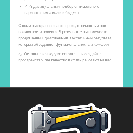
✔ Индивидуальный подбор оптимального
варианта под задачи и бюджет
С нами вы заранее знаете сроки, стоимость и все
возможности проекта. В результате вы получаете
продуманный, долговечный и эстетичный результат,
который объединяет функциональность и комфорт.
👉 Оставьте заявку уже сегодня — и создайте
пространство, где качество и стиль работают на вас.