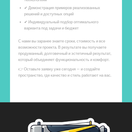
✔ Демонстрация примеров реализованных
решений и доступных опций
✔ Индивидуальный подбор оптимального
варианта под задачи и бюджет
С нами вы заранее знаете сроки, стоимость и все
возможности проекта. В результате вы получаете
продуманный, долговечный и эстетичный результат,
который объединяет функциональность и комфорт.
👉 Оставьте заявку уже сегодня — и создайте
пространство, где качество и стиль работают на вас.