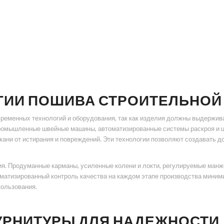
ГИИ ПОШИВА СТРОИТЕЛЬНО
еменных технологий и оборудования, так как изделия должны выдерживат
ромышленные швейные машины, автоматизированные системы раскроя и 
кани от истирания и повреждений. Эти технологии позволяют создавать д
ия. Продуманные карманы, усиленные колени и локти, регулируемые манж
атизированный контроль качества на каждом этапе производства миними
ользования.
УРНИТУРЫ ДЛЯ НАДЕЖНОСТИ