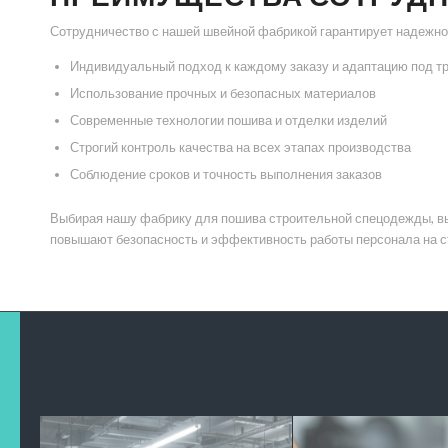
Сотрудничество с нашей швейной фабрикой гарантирует надежно
Индивидуальный подход к каждому заказу и адаптацию под т
Использование прочных и безопасных материалов
Современные технологии пошива и отделки изделий
Строгий контроль качества на всех этапах производства
Соблюдение сроков и точность выполнения заказов
Выбирая нашу фабрику для пошива строительной спецодежды, вы 
повышают безопасность и эффективность работы персонала на с