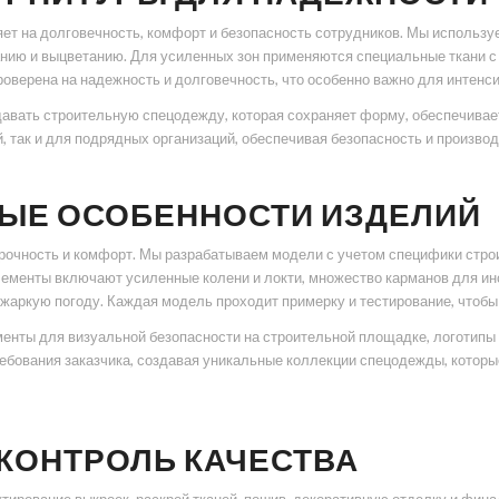
 на долговечность, комфорт и безопасность сотрудников. Мы используем 
анию и выцветанию. Для усиленных зон применяются специальные ткани 
роверена на надежность и долговечность, что особенно важно для интенс
давать строительную спецодежду, которая сохраняет форму, обеспечивае
 так и для подрядных организаций, обеспечивая безопасность и произво
НЫЕ ОСОБЕННОСТИ ИЗДЕЛИЙ
очность и комфорт. Мы разрабатываем модели с учетом специфики строи
лементы включают усиленные колени и локти, множество карманов для и
жаркую погоду. Каждая модель проходит примерку и тестирование, чтобы
менты для визуальной безопасности на строительной площадке, логотип
ебования заказчика, создавая уникальные коллекции спецодежды, которы
КОНТРОЛЬ КАЧЕСТВА