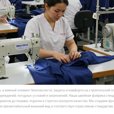
, а важный элемент безопасности, защиты и комфорта на строительной п
вреждений, погодных условий и загрязнений. Наша швейная фабрика спец
ериалов до пошива, отделки и строгого контроля качества. Мы создаем ф
яя презентабельный внешний вид и соответствуя отраслевым стандартам.