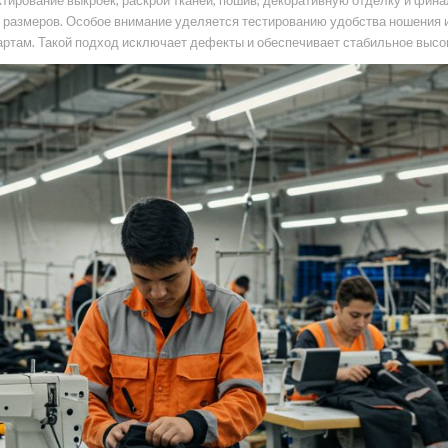
ирование выкроек, раскрой тканей, пошив, декоративную отделку и фина
ти размеров. Особое внимание уделяется тестированию удобства ношения
ртам. Такой подход исключает дефекты и обеспечивает стабильное высок