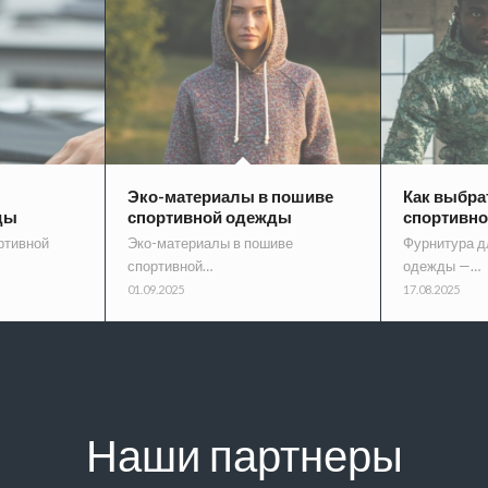
Эко-материалы в пошиве
Как выбра
ды
спортивной одежды
спортивн
ртивной
Эко-материалы в пошиве
Фурнитура д
спортивной…
одежды —…
01.09.2025
17.08.2025
Наши партнеры