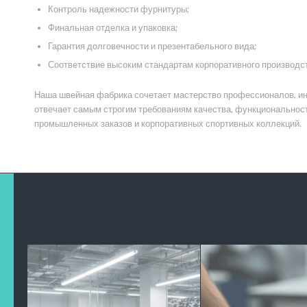
Контроль надежности фурнитуры;
Финальная отделка и упаковка;
Гарантия долговечности и презентабельного вида;
Соответствие высоким стандартам корпоративного производс
Наша швейная фабрика сочетает мастерство профессионалов, ин
отвечает самым строгим требованиям качества, функциональнос
промышленных заказов и корпоративных спортивных коллекций.