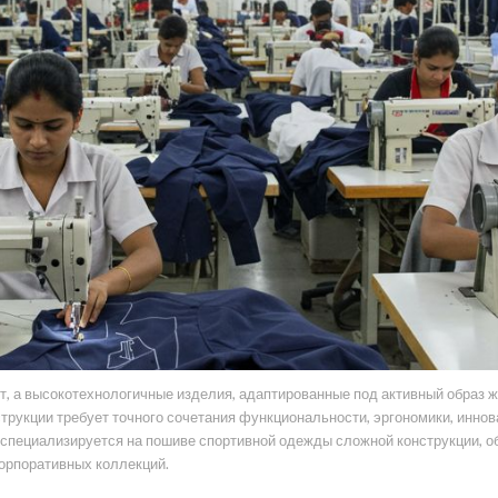
т, а высокотехнологичные изделия, адаптированные под активный образ 
рукции требует точного сочетания функциональности, эргономики, инно
специализируется на пошиве спортивной одежды сложной конструкции, об
орпоративных коллекций.