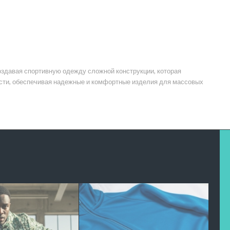
здавая спортивную одежду сложной конструкции, которая
ости, обеспечивая надежные и комфортные изделия для массовых