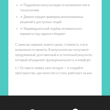
✔ Подробная консультация по возможностям и
технологиям
✔ Демонстрация примеров реализованных
решений и доступных опций
✔ Индивидуальный подбор оптимального
варианта под задачи и бюджет
С нами вы заранее знаете сроки, стоимость и все
возможности проекта. В результате вы получаете
продуманный, долговечный и эстетичный результат,
который объединяет функциональность и комфорт.
👉 Оставьте заявку уже сегодня — и создайте
пространство, где качество и стиль работают на вас.