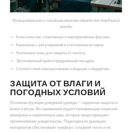
Функциональная и стильная верхняя одежда для дождливой
погоды
Классические, спортивные и корпоративные фасоны;
Капюшоны с регулировкой и утепленные вставки;
Усиленные зоны для защиты от износа;
Эргономичный крой и продуманная посадка;
Соответствие корпоративным и модным стандартам.
ЗАЩИТА ОТ ВЛАГИ И
ПОГОДНЫХ УСЛОВИЙ
Основная функция дождевой одежды — надежная защита от
влаги и ветра. Мы применяем водоотталкивающие покрытия,
мембраны и герметичные швы, которые предотвращают
проникновение дождя внутрь. Подкладка из дышащих
материалов обеспечивает комфорт, сохраняя тепло и не