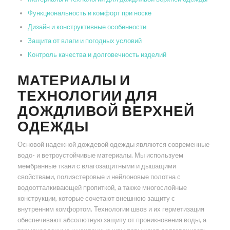
Функциональность и комфорт при носке
Дизайн и конструктивные особенности
Защита от влаги и погодных условий
Контроль качества и долговечность изделий
МАТЕРИАЛЫ И
ТЕХНОЛОГИИ ДЛЯ
ДОЖДЛИВОЙ ВЕРХНЕЙ
ОДЕЖДЫ
Основой надежной дождевой одежды являются современные
водо- и ветроустойчивые материалы. Мы используем
мембранные ткани с влагозащитными и дышащими
свойствами, полиэстеровые и нейлоновые полотна с
водоотталкивающей пропиткой, а также многослойные
конструкции, которые сочетают внешнюю защиту с
внутренним комфортом. Технологии швов и их герметизация
обеспечивают абсолютную защиту от проникновения воды, а