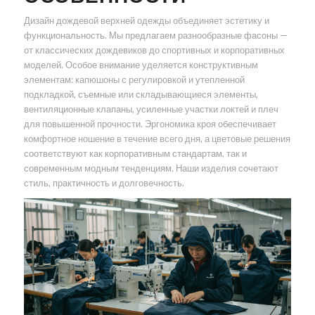
Дизайн дождевой верхней одежды объединяет эстетику и
функциональность. Мы предлагаем разнообразные фасоны —
от классических дождевиков до спортивных и корпоративных
моделей. Особое внимание уделяется конструктивным
элементам: капюшоны с регулировкой и утепленной
подкладкой, съемные или складывающиеся элементы,
вентиляционные клапаны, усиленные участки локтей и плеч
для повышенной прочности. Эргономика кроя обеспечивает
комфортное ношение в течение всего дня, а цветовые решения
соответствуют как корпоративным стандартам, так и
современным модным тенденциям. Наши изделия сочетают
стиль, практичность и долговечность.