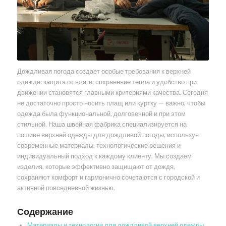
Дождливая погода создает особые требования к верхней
одежде: защита от влаги, сохранение тепла и удобство при
движении становятся главными критериями качества. Сегодня
не достаточно просто носить плащ или куртку — важно, чтобы
одежда была функциональной, долговечной и при этом
стильной. Наша швейная фабрика специализируется на
пошиве верхней одежды для дождливой погоды, используя
современные материалы, технологические решения и
индивидуальный подход к каждому клиенту. Мы создаем
изделия, которые эффективно защищают от дождя,
сохраняют комфорт и гармонично сочетаются с городской и
активной повседневной жизнью.
Содержание
Материалы и технологии для дождливой верхней одежды