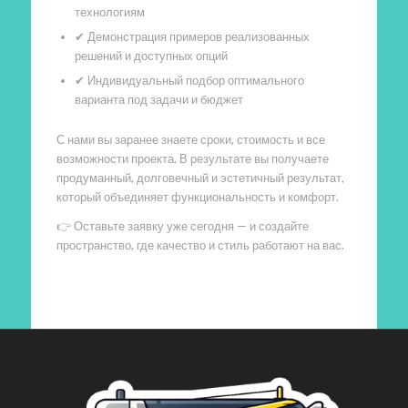
технологиям
✔ Демонстрация примеров реализованных
решений и доступных опций
✔ Индивидуальный подбор оптимального
варианта под задачи и бюджет
С нами вы заранее знаете сроки, стоимость и все
возможности проекта. В результате вы получаете
продуманный, долговечный и эстетичный результат,
который объединяет функциональность и комфорт.
👉 Оставьте заявку уже сегодня — и создайте
пространство, где качество и стиль работают на вас.