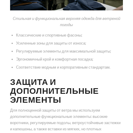
Стильная и функциональная верхняя одежда для ветреной
погоды
Классические и спортивные фасоны;
Усиленные зоны для защиты от износа;
Регулируемые элементы для максимальной защиты;
Эргономичный крой и комфортная посадка;
Соответствие модным и корпоративным стандартам.
ЗАЩИТА И
ДОПОЛНИТЕЛЬНЫЕ
ЭЛЕМЕНТЫ
Для полноценной защиты от ветра мы используем
дополнительные функциональные элементы: высокие
воротники, регулируемые подолы, ветроустойчивые застежки
и капюшоны, а также вставки из мягких, но плотных