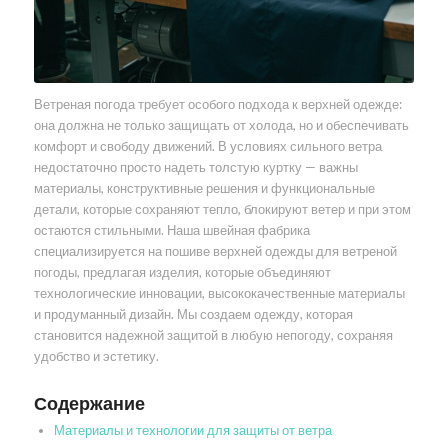
Ветреная погода требует особого подхода к верхней одежде:
она должна не только защищать от холода, но и обеспечивать
комфорт и свободу движений. В условиях сильного ветра
недостаточно просто надеть толстую куртку — важны
материалы, конструктивные решения и функциональные
детали, которые сохраняют тепло, блокируют ветер и при этом
остаются стильными. Наша швейная фабрика
специализируется на пошиве верхней одежды для ветреной
погоды, предлагая изделия, которые объединяют
технологические инновации, высококачественные материалы
и продуманный дизайн. Мы создаем одежду, которая
становится надежной защитой в любую непогоду, сохраняя
удобство и эстетику.
Содержание
Материалы и технологии для защиты от ветра