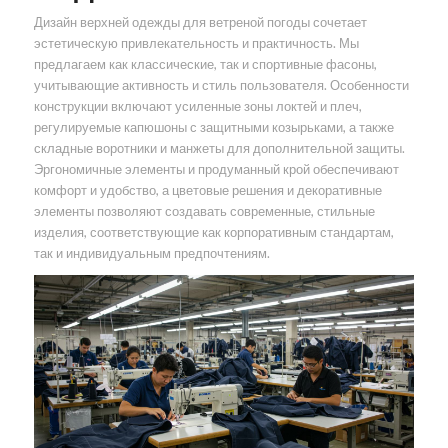
Дизайн верхней одежды для ветреной погоды сочетает
эстетическую привлекательность и практичность. Мы
предлагаем как классические, так и спортивные фасоны,
учитывающие активность и стиль пользователя. Особенности
конструкции включают усиленные зоны локтей и плеч,
регулируемые капюшоны с защитными козырьками, а также
складные воротники и манжеты для дополнительной защиты.
Эргономичные элементы и продуманный крой обеспечивают
комфорт и удобство, а цветовые решения и декоративные
элементы позволяют создавать современные, стильные
изделия, соответствующие как корпоративным стандартам,
так и индивидуальным предпочтениям.