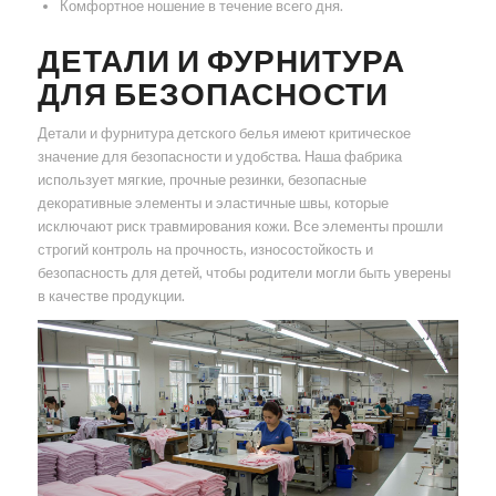
Комфортное ношение в течение всего дня.
ДЕТАЛИ И ФУРНИТУРА
ДЛЯ БЕЗОПАСНОСТИ
Детали и фурнитура детского белья имеют критическое
значение для безопасности и удобства. Наша фабрика
использует мягкие, прочные резинки, безопасные
декоративные элементы и эластичные швы, которые
исключают риск травмирования кожи. Все элементы прошли
строгий контроль на прочность, износостойкость и
безопасность для детей, чтобы родители могли быть уверены
в качестве продукции.