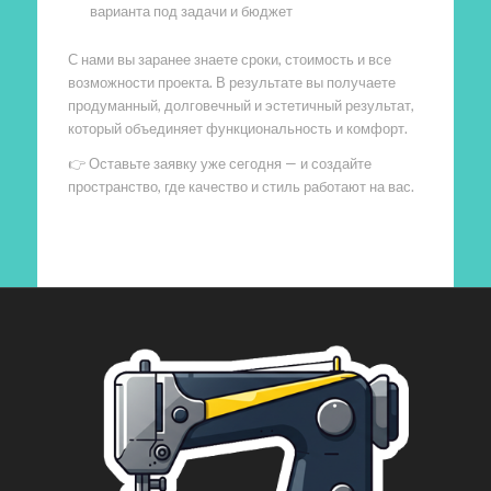
варианта под задачи и бюджет
С нами вы заранее знаете сроки, стоимость и все
возможности проекта. В результате вы получаете
продуманный, долговечный и эстетичный результат,
который объединяет функциональность и комфорт.
👉 Оставьте заявку уже сегодня — и создайте
пространство, где качество и стиль работают на вас.