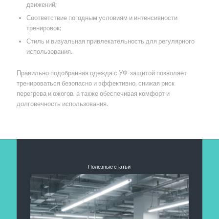
движений;
Соответствие погодным условиям и интенсивности
тренировок;
Стиль и визуальная привлекательность для регулярного
использования.
Правильно подобранная одежда с УФ-защитой позволяет
тренироваться безопасно и эффективно, снижая риск
перегрева и ожогов, а также обеспечивая комфорт и
долговечность использования.
Полезные статьи