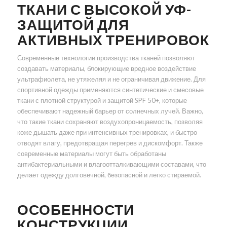
ТКАНИ С ВЫСОКОЙ УФ-
ЗАЩИТОЙ ДЛЯ
АКТИВНЫХ ТРЕНИРОВОК
Современные технологии производства тканей позволяют
создавать материалы, блокирующие вредное воздействие
ультрафиолета, не утяжеляя и не ограничивая движение. Для
спортивной одежды применяются синтетические и смесовые
ткани с плотной структурой и защитой SPF 50+, которые
обеспечивают надежный барьер от солнечных лучей. Важно,
что такие ткани сохраняют воздухопроницаемость, позволяя
коже дышать даже при интенсивных тренировках, и быстро
отводят влагу, предотвращая перегрев и дискомфорт. Также
современные материалы могут быть обработаны
антибактериальными и влагоотталкивающими составами, что
делает одежду долговечной, безопасной и легко стираемой.
ОСОБЕННОСТИ
КОНСТРУКЦИИ