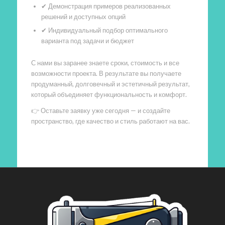
✔ Демонстрация примеров реализованных
решений и доступных опций
✔ Индивидуальный подбор оптимального
варианта под задачи и бюджет
С нами вы заранее знаете сроки, стоимость и все
возможности проекта. В результате вы получаете
продуманный, долговечный и эстетичный результат,
который объединяет функциональность и комфорт.
👉 Оставьте заявку уже сегодня — и создайте
пространство, где качество и стиль работают на вас.