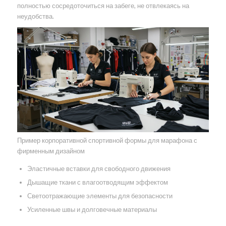
полностью сосредоточиться на забеге, не отвлекаясь на
неудобства.
Пример корпоративной спортивной формы для марафона с
фирменным дизайном
Эластичные вставки для свободного движения
Дышащие ткани с влагоотводящим эффектом
Светоотражающие элементы для безопасности
Усиленные швы и долговечные материалы