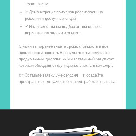
технологиям
✔ Демонстрация примеров реализованных
решений и доступных опций
✔ Индивидуальный подбор оптимального
варианта под задачи и бюджет
С нами вы заранее знаете сроки, стоимость и все
возможности проекта. В результате вы получаете
продуманный, долговечный и эстетичный результат,
который объединяет функциональность и комфорт.
👉 Оставьте заявку уже сегодня — и создайте
пространство, где качество и стиль работают на вас.