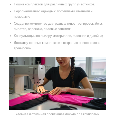
Пошив комплектов для различных групп участников;
Персонализацию одежды с логотипами, именами и
номерами;
Создание комплектов для разных типов тренировок: йога,
пилатес, аэробика, силовые занятия;
Консультации по выбору материалов, фасонов и дизайна;
Доставку готовых комплектов к открытию нового сезона
тренировок.
Удобная и стильная спортивная форма для групповых