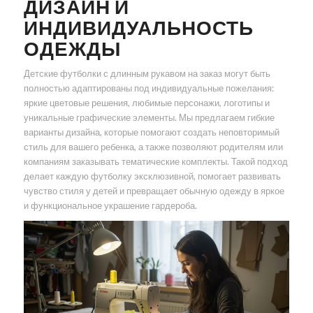
ДИЗАЙН И
ИНДИВИДУАЛЬНОСТЬ
ОДЕЖДЫ
Детские футболки с длинным рукавом на заказ могут быть
полностью адаптированы под индивидуальные пожелания:
яркие цветовые решения, любимые персонажи, логотипы и
уникальные графические элементы. Мы предлагаем гибкие
варианты дизайна, которые помогают создать неповторимый
стиль для вашего ребенка, а также позволяют родителям или
компаниям заказывать тематические комплекты. Такой подход
делает каждую футболку эксклюзивной, помогает развивать
чувство стиля у детей и превращает обычную одежду в яркое
и функциональное украшение гардероба.