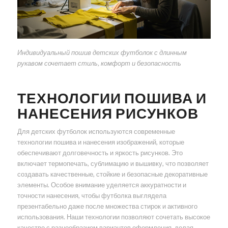
Индивидуальный пошив детских футболок с длинным
рукавом сочетает стиль, комфорт и безопасность
ТЕХНОЛОГИИ ПОШИВА И
НАНЕСЕНИЯ РИСУНКОВ
Для детских футболок используются современные
технологии пошива и нанесения изображений, которые
обеспечивают долговечность и яркость рисунков. Это
включает термопечать, сублимацию и вышивку, что позволяет
создавать качественные, стойкие и безопасные декоративные
элементы. Особое внимание уделяется аккуратности и
точности нанесения, чтобы футболка выглядела
презентабельно даже после множества стирок и активного
использования. Наши технологии позволяют сочетать высокое
качество с разнообразием вариантов оформления, делая