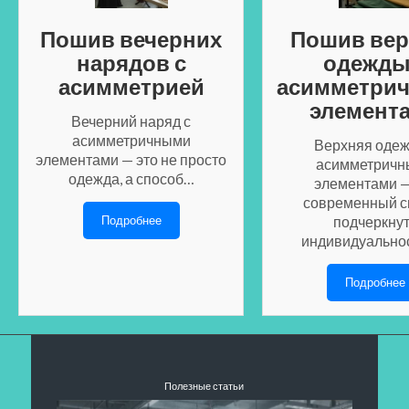
Пошив вечерних
Пошив вер
нарядов с
одежды
асимметрией
асимметри
элемент
Вечерний наряд с
асимметричными
Верхняя одеж
элементами — это не просто
асимметричн
одежда, а способ…
элементами —
современный с
Подробнее
подчеркну
индивидуально
Подробнее
Полезные статьи