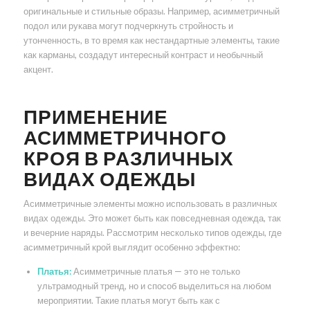
оригинальные и стильные образы. Например, асимметричный
подол или рукава могут подчеркнуть стройность и
утонченность, в то время как нестандартные элементы, такие
как карманы, создадут интересный контраст и необычный
акцент.
ПРИМЕНЕНИЕ
АСИММЕТРИЧНОГО
КРОЯ В РАЗЛИЧНЫХ
ВИДАХ ОДЕЖДЫ
Асимметричные элементы можно использовать в различных
видах одежды. Это может быть как повседневная одежда, так
и вечерние наряды. Рассмотрим несколько типов одежды, где
асимметричный крой выглядит особенно эффектно:
Платья:
Асимметричные платья — это не только
ультрамодный тренд, но и способ выделиться на любом
мероприятии. Такие платья могут быть как с