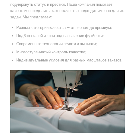
подчеркнуть статус и престиж. Наша компания помогает
клиентам определить, какое качество подходит именно для их
задач. Мы предлагаем:
Разные категории качества — от эконом до премиум;
Подбор тканей и кроя под назначение футболки;
Современные технологии печати и вышивки;
Многоступенчатый контроль качества;
Индивидуальные условия для разных масштабов заказов.