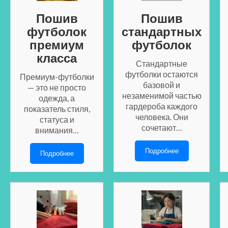
Пошив
Пошив
футболок
стандартных
премиум
футболок
класса
Стандартные
футболки остаются
Премиум-футболки
базовой и
— это не просто
незаменимой частью
одежда, а
гардероба каждого
показатель стиля,
человека. Они
статуса и
сочетают…
внимания…
Подробнее
Подробнее