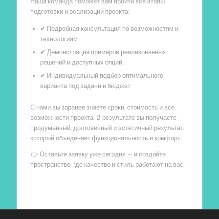
Наша команда поможет вам пройти все этапы
подготовки и реализации проекта:
✔ Подробная консультация по возможностям и
технологиям
✔ Демонстрация примеров реализованных
решений и доступных опций
✔ Индивидуальный подбор оптимального
варианта под задачи и бюджет
С нами вы заранее знаете сроки, стоимость и все
возможности проекта. В результате вы получаете
продуманный, долговечный и эстетичный результат,
который объединяет функциональность и комфорт.
👉 Оставьте заявку уже сегодня — и создайте
пространство, где качество и стиль работают на вас.