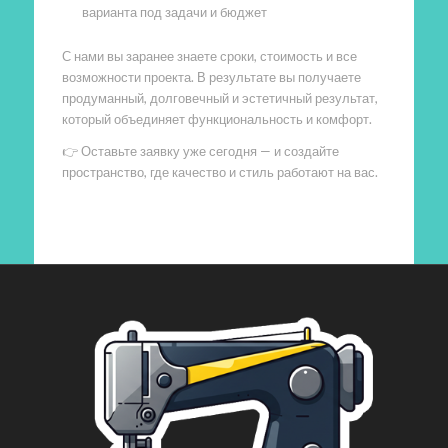
варианта под задачи и бюджет
С нами вы заранее знаете сроки, стоимость и все
возможности проекта. В результате вы получаете
продуманный, долговечный и эстетичный результат,
который объединяет функциональность и комфорт.
👉 Оставьте заявку уже сегодня — и создайте
пространство, где качество и стиль работают на вас.