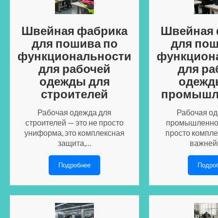
Швейная фабрика
Швейная 
для пошива по
для пош
функциональности
функцион
для рабочей
для ра
одежды для
одежд
строителей
промышл
Рабочая одежда для
Рабочая од
строителей — это не просто
промышленнос
униформа, это комплексная
просто компле
защита,…
важне
Подробнее
Подро