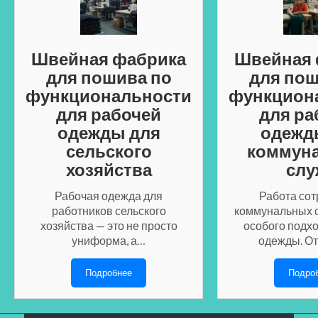
Швейная фабрика
Швейная 
для пошива по
для пош
функциональности
функцион
для рабочей
для ра
одежды для
одежд
сельского
коммун
хозяйства
слу
Рабочая одежда для
Работа сот
работников сельского
коммунальных с
хозяйства — это не просто
особого подхо
униформа, а…
одежды. От
Подробнее
Подро