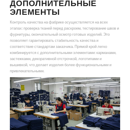
ДОПОЛНИТЕЛЬНЫЕ
ЭЛЕМЕНТЫ
Контроль качества на фабрике осуществляется на всех
этапах: проверка тканей перед раскроем, тестирование швов и
фурнитуры, окончательный осмотр готовых изделий. Это
позволяет гарантировать стабильность качества и
соответствие стандартам заказчика. Прямой крой легко
комбинируется с дополнительными элементами: карманами,
застежками, декоративной отстрочкой, логотипами и
вышивкой, что делает изделия более функциональными и
привлекательными.