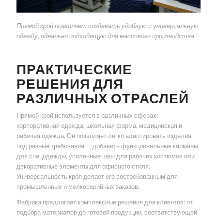
Прямой крой позволяет создавать удобную и универсальную
одежду, идеально подходящую для массового производства.
ПРАКТИЧЕСКИЕ
РЕШЕНИЯ ДЛЯ
РАЗЛИЧНЫХ ОТРАСЛЕЙ
Прямой крой используется в различных сферах:
корпоративная одежда, школьная форма, медицинская и
рабочая одежда. Он позволяет легко адаптировать изделия
под разные требования — добавить функциональные карманы
для спецодежды, усиленные швы для рабочих костюмов или
декоративные элементы для офисного стиля.
Универсальность кроя делает его востребованным для
промышленных и мелкосерийных заказов.
Фабрика предлагает комплексные решения для клиентов: от
подбора материалов до готовой продукции, соответствующей