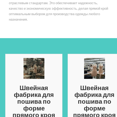
отраслевым стандартам. Это обеспечивает надежность,
качество и экономическую эффективность, делая прямой крой
оптимальным выбором для производства одежды любого
назначения.
Швейная
Швейная
фабрика для
фабрика для
пошива по
пошива по
форме
форме
прямого кроя
прямого кроя