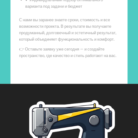
варианта под задачи и бюджет
С нами вы заранее знаете сроки, стоимость и все
возможности проекта. В результате вы получаете
продуманный, долговечный и эстетичный результат,
который объединяет функциональность и комфорт.
👉 Оставьте заявку уже сегодня — и создайте
пространство, где качество и стиль работают на вас.