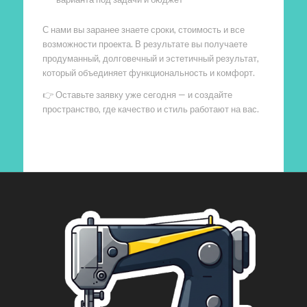
С нами вы заранее знаете сроки, стоимость и все
возможности проекта. В результате вы получаете
продуманный, долговечный и эстетичный результат,
который объединяет функциональность и комфорт.
👉 Оставьте заявку уже сегодня — и создайте
пространство, где качество и стиль работают на вас.