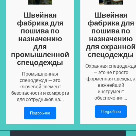
Швейная
Швейная
фабрика для
фабрика для
пошива по
пошива по
назначению
назначению
для
для охранной
промышленной
спецодежды
спецодежды
Охранная спецодежд
— это не просто
Промышленная
форменная одежда, а
спецодежда — это
важнейший
ключевой элемент
инструмент
безопасности и комфорта
обеспечения…
для сотрудников на…
Подробнее
Подробнее