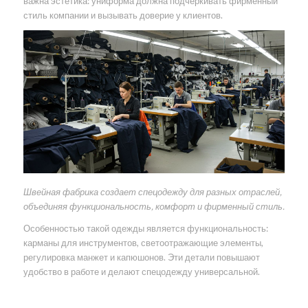
важна эстетика: униформа должна подчеркивать фирменный
стиль компании и вызывать доверие у клиентов.
Швейная фабрика создает спецодежду для разных отраслей,
объединяя функциональность, комфорт и фирменный стиль.
Особенностью такой одежды является функциональность:
карманы для инструментов, светоотражающие элементы,
регулировка манжет и капюшонов. Эти детали повышают
удобство в работе и делают спецодежду универсальной.