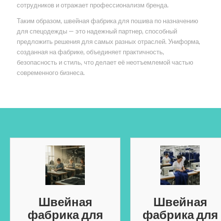
сотрудников и отражает профессионализм бренда.
Таким образом, швейная фабрика для пошива по назначению
для спецодежды — это надежный партнер, способный
предложить решения для самых разных отраслей. Униформа,
созданная на фабрике, объединяет практичность,
безопасность и стиль, что делает её неотъемлемой частью
современного бизнеса.
Швейная
Швейная
фабрика для
фабрика для