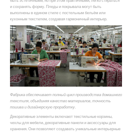
быть эстетичными, но при этом практичными, легко стираться
и сохранять форму. Пледы и покрывала могут быть
выполнены в едином стиле с постельным бельём или
кухонным текстилем, создавая гармоничный интерьер.
Фабрика обеспечивает полный цикл производства домашнего
текстиля, объединяя качество материалов, точность
пошива и дизайнерскую проработку.
Декоративные элементы включают текстильные корзины,
чехлы для мебели, декоративные панели и аксессуары для
хранения. Они позволяют создавать уникальные интерьерные