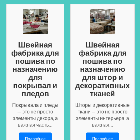
Швейная
Швейная
фабрика для
фабрика для
пошива по
пошива по
назначению
назначению
для
для штор и
покрывал и
декоративных
пледов
тканей
Покрывала и пледы
Шторы и декоративные
— это не просто
ткани — это не просто
элементы декора, а
элементы интерьера, а
важная часть…
важная…
Подробнее
Подробнее