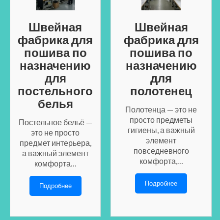
Швейная
Швейная
фабрика для
фабрика для
пошива по
пошива по
назначению
назначению
для
для
постельного
полотенец
белья
Полотенца — это не
просто предметы
Постельное бельё —
гигиены, а важный
это не просто
элемент
предмет интерьера,
повседневного
а важный элемент
комфорта,…
комфорта…
Подробнее
Подробнее