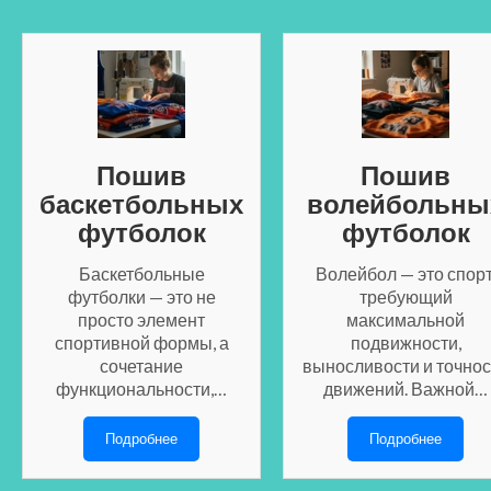
Пошив
Пошив
баскетбольных
волейбольны
футболок
футболок
Баскетбольные
Волейбол — это спорт
футболки — это не
требующий
просто элемент
максимальной
спортивной формы, а
подвижности,
сочетание
выносливости и точнос
функциональности,…
движений. Важной…
Подробнее
Подробнее