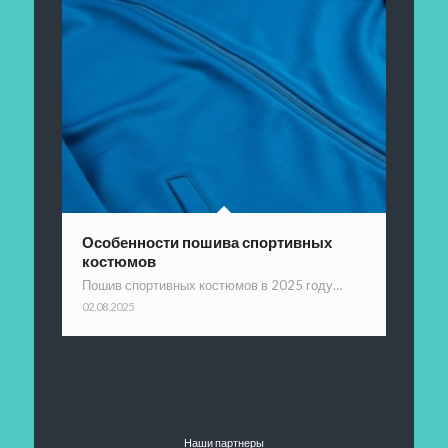
Особенности пошива спортивных
костюмов
Пошив спортивных костюмов в 2025 году…
02.08.2025
Наши партнеры