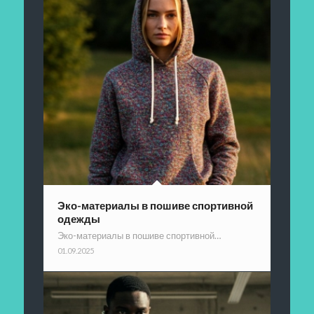
Эко-материалы в пошиве спортивной
одежды
Эко-материалы в пошиве спортивной…
01.09.2025