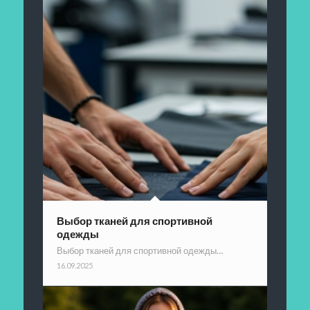
Выбор тканей для спортивной
одежды
Выбор тканей для спортивной одежды…
16.09.2025