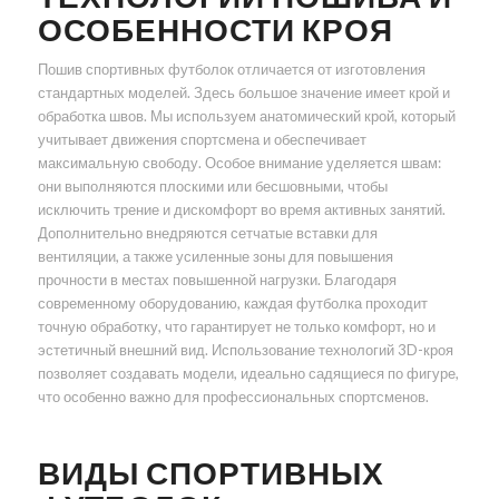
ОСОБЕННОСТИ КРОЯ
Пошив спортивных футболок отличается от изготовления
стандартных моделей. Здесь большое значение имеет крой и
обработка швов. Мы используем анатомический крой, который
учитывает движения спортсмена и обеспечивает
максимальную свободу. Особое внимание уделяется швам:
они выполняются плоскими или бесшовными, чтобы
исключить трение и дискомфорт во время активных занятий.
Дополнительно внедряются сетчатые вставки для
вентиляции, а также усиленные зоны для повышения
прочности в местах повышенной нагрузки. Благодаря
современному оборудованию, каждая футболка проходит
точную обработку, что гарантирует не только комфорт, но и
эстетичный внешний вид. Использование технологий 3D-кроя
позволяет создавать модели, идеально садящиеся по фигуре,
что особенно важно для профессиональных спортсменов.
ВИДЫ СПОРТИВНЫХ