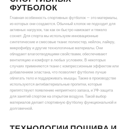
ФУТБОЛОК
Главная особенность спортивных футболок — это материалы,
из которых они создаются. Обычный хлопок не подходит для
активных нагрузок, так как он быстро намокает и тяжело
сохнет. Для спорта мы используем инновационные
синтетические и смесовые ткани: полиэстер, нейлон, лайкру,
микрофибру и другие технологичные материалы. Они
обладают влагоотводящими свойствами, обеспечивают
вентиляцию и комфорт в любых условиях. В некоторых
случаях применяются ткани с компрессионным эффектом или
добавлением эластана, что позволяет футболке лучше
облегать тело и поддерживать мышцы. Также в производстве
используются антибактериальные пропитки, которые
препятствуют появлению неприятного запаха, и УФ-защита
для занятий спортом на открытом воздухе. Такой выбор
материалов делает спортивную футболку функциональной и
долговечной.
ТЕХНОЛОГИИ ПОШИВА И