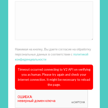
Нажимая на кнопку, Вы даете согласие на обработку
персональных данных в соответствии с
политикой
конфиденциальности
Timeout occurred connecting to V2 API on verifying
you as human. Please try again and check your
internet connection. It might be necessary to reload
the page.