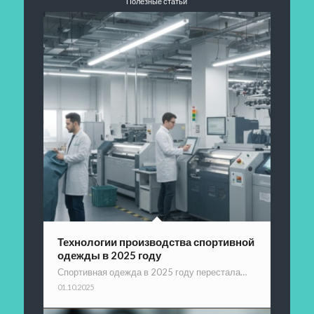
Полезные статьи
Технологии производства спортивной
одежды в 2025 году
Спортивная одежда в 2025 году перестала…
01.10.2025