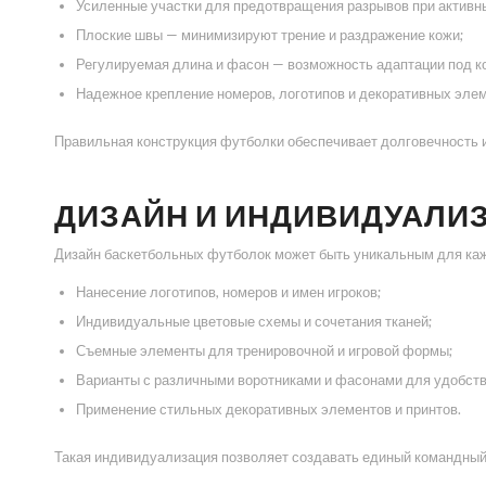
Усиленные участки для предотвращения разрывов при активны
Плоские швы — минимизируют трение и раздражение кожи;
Регулируемая длина и фасон — возможность адаптации под ко
Надежное крепление номеров, логотипов и декоративных элем
Правильная конструкция футболки обеспечивает долговечность и
ДИЗАЙН И ИНДИВИДУАЛИ
Дизайн баскетбольных футболок может быть уникальным для каж
Нанесение логотипов, номеров и имен игроков;
Индивидуальные цветовые схемы и сочетания тканей;
Съемные элементы для тренировочной и игровой формы;
Варианты с различными воротниками и фасонами для удобств
Применение стильных декоративных элементов и принтов.
Такая индивидуализация позволяет создавать единый командный 