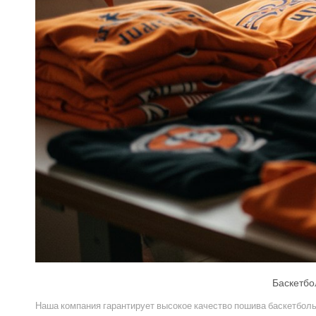
Баскетбо
Наша компания гарантирует высокое качество пошива баскетбол