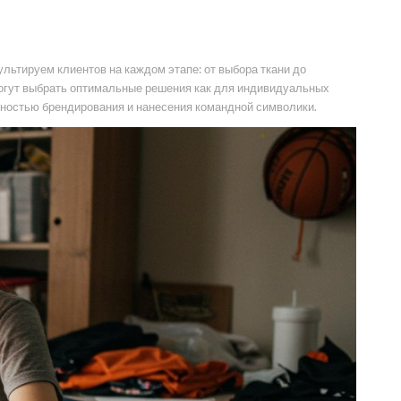
льтируем клиентов на каждом этапе: от выбора ткани до
могут выбрать оптимальные решения как для индивидуальных
ожностью брендирования и нанесения командной символики.