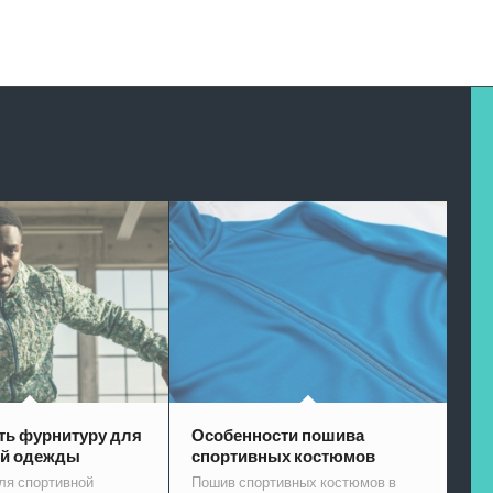
ть фурнитуру для
Особенности пошива
ой одежды
спортивных костюмов
ля спортивной
Пошив спортивных костюмов в