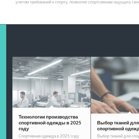
учетом требований к спорту, позволяя спортсменам ощущать сво
Технологии производства
спортивной одежды в 2025
Выбор тканей для
году
спортивной одеж
Спортивная одежда в 2025 году
Выбор тканей для спо