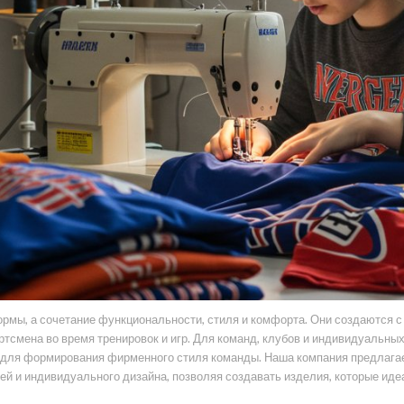
рмы, а сочетание функциональности, стиля и комфорта. Они создаются с 
смена во время тренировок и игр. Для команд, клубов и индивидуальны
 и для формирования фирменного стиля команды. Наша компания предлаг
й и индивидуального дизайна, позволяя создавать изделия, которые ид