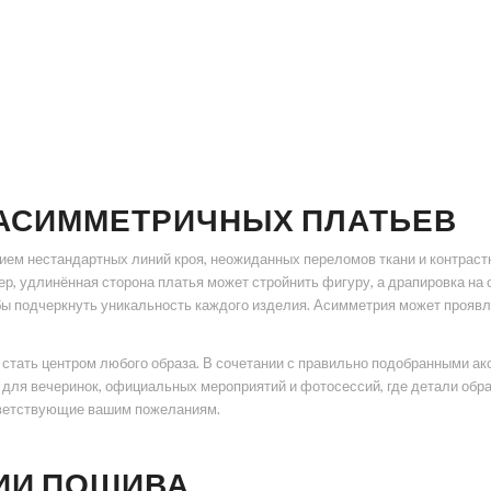
АСИММЕТРИЧНЫХ ПЛАТЬЕВ
ем нестандартных линий кроя, неожиданных переломов ткани и контраст
р, удлинённая сторона платья может стройнить фигуру, а драпировка на 
бы подчеркнуть уникальность каждого изделия. Асимметрия может проявл
ы стать центром любого образа. В сочетании с правильно подобранными 
для вечеринок, официальных мероприятий и фотосессий, где детали обр
тветствующие вашим пожеланиям.
ИИ ПОШИВА