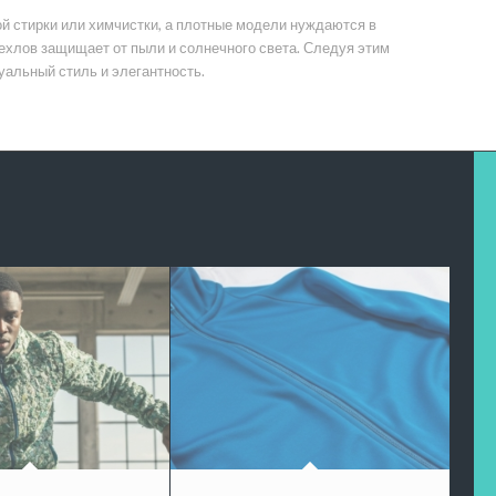
ой стирки или химчистки, а плотные модели нуждаются в
ехлов защищает от пыли и солнечного света. Следуя этим
альный стиль и элегантность.