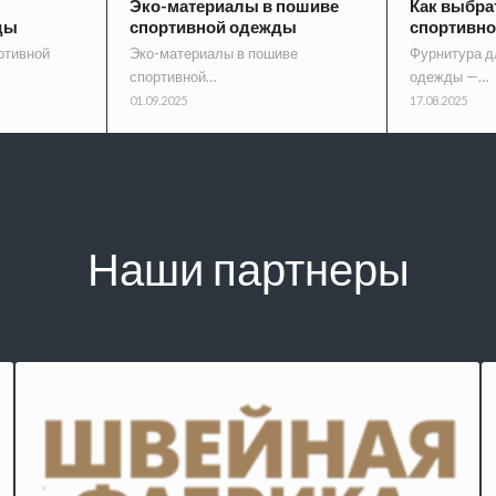
Эко-материалы в пошиве
Как выбра
ды
спортивной одежды
спортивн
ртивной
Эко-материалы в пошиве
Фурнитура д
спортивной…
одежды —…
01.09.2025
17.08.2025
Наши партнеры