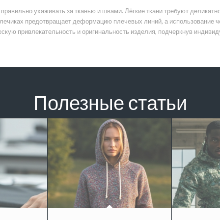
правильно ухаживать за тканью и швами. Лёгкие ткани требуют деликатн
 плечиках предотвращает деформацию плечевых линий, а использование ч
скую привлекательность и оригинальность изделия, подчеркнув индивиду
Полезные статьи