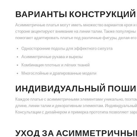
ВАРИАНТЫ КОНСТРУКЦИЙ 
Асимметричные платья могут иметь множество вариантов кроя и 
стороне акцентируют внимание на линии талии. Также популярны
помогают адаптировать платье под различные фигуры, делая ег
Односторонние подолы для эффектного силуэта
Асимметричные рукава и вырезы
Комбинация плотных и лёгких тканей
Многослойные и драпированные модели
ИНДИВИДУАЛЬНЫЙ ПОШИВ
Каждое платье с асимметричными элементами уникально, поэто
длине, линии талии и декоративным элементам. Индивидуальный 
Консультации с дизайнером и примерка прототипа позволяют зара
УХОД ЗА АСИММЕТРИЧНЫ