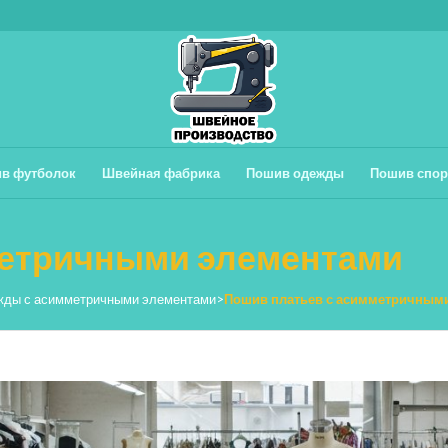
в футболок
Швейная фабрика
Пошив одежды
Пошив спор
метричными элементами
жды с асимметричными элементами
>
Пошив платьев с асимметричным