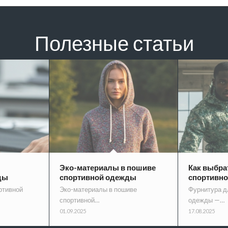
Полезные статьи
Эко-материалы в пошиве
Как выбра
ды
спортивной одежды
спортивн
ртивной
Эко-материалы в пошиве
Фурнитура д
спортивной…
одежды —…
01.09.2025
17.08.2025