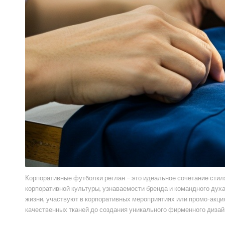
Корпоративные футболки реглан – это идеальное сочетание стил
корпоративной культуры, узнаваемости бренда и командного духа
жизни, участвуют в корпоративных мероприятиях или промо-акци
качественных тканей до создания уникального фирменного дизай