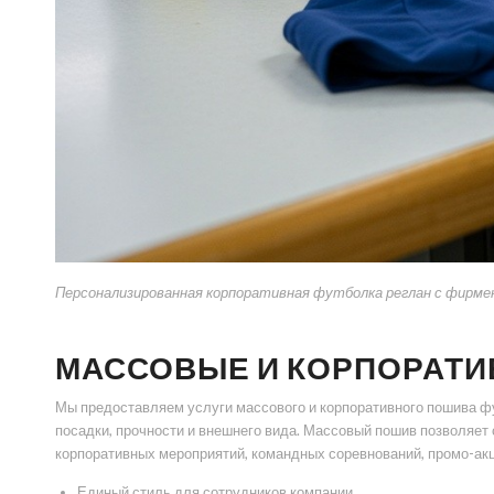
Персонализированная корпоративная футболка реглан с фирме
МАССОВЫЕ И КОРПОРАТИ
Мы предоставляем услуги массового и корпоративного пошива фу
посадки, прочности и внешнего вида. Массовый пошив позволяет
корпоративных мероприятий, командных соревнований, промо-акц
Единый стиль для сотрудников компании