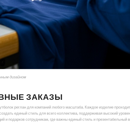
нным дизайном
ВНЫЕ ЗАКАЗЫ
тболок реглан для компаний любого масштаба. Каждое изделие проходит 
 создать единый стиль для всего коллектива, поддерживая высокий урове
ий и подарков сотрудникам, где важны единый стиль и презентабельный в