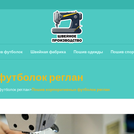
в футболок
Швейная фабрика
Пошив одежды
Пошив спор
футболок реглан
футболок реглан
>
Пошив корпоративных футболок реглан