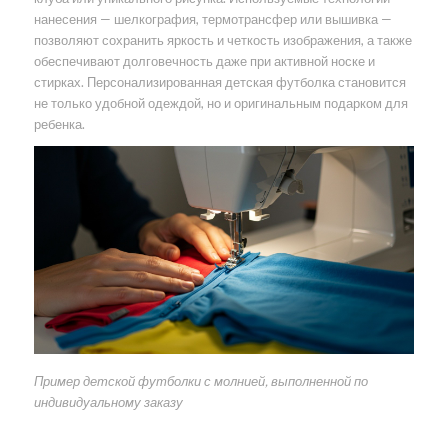
нанесения — шелкография, термотрансфер или вышивка —
позволяют сохранить яркость и четкость изображения, а также
обеспечивают долговечность даже при активной носке и
стирках. Персонализированная детская футболка становится
не только удобной одеждой, но и оригинальным подарком для
ребенка.
Пример детской футболки с молнией, выполненной по
индивидуальному заказу