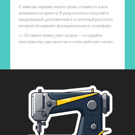
С нами вы заранее знаете сроки, стоимость и все
возможности проекта. В результате вы получаете
продуманный, долговечный и эстетичный результат,
который объединяет функциональность и комфорт.
👉 Оставьте заявку уже сегодня — и создайте
пространство, где качество и стиль работают на вас.