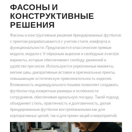
ФАСОНЫ И
КОНСТРУКТИВНЫЕ
РЕШЕНИЯ
Фасоны и конструктивные решения брендированных футболок
с принтом разрабатываются с учетом стиля, комфорта и
функциональности. Предлагаются классические прямые
модели, модели с V-образным вырезом и свободные oversize
варианты, которые обеспечивают свободу движений и
удобство при носке. Используются укрепленные манжеты,
мягкие швы, декоративные вставки и оригинальные принты,
повышающие эстетическую привлекательность изделия.
Возможность индивидуального пошива позволяет создавать
футболки под конкретные размеры и особенности
сотрудников, обеспечивая идеальную посадку. Такой подход
объединяет стиль, практичность и долговечность, делая
брендированные футболки востребованными как для
корпоративных целей, так и для промо-акций и мероприятий.