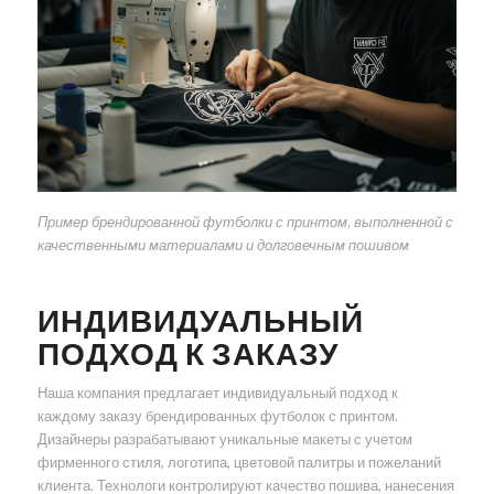
Пример брендированной футболки с принтом, выполненной с
качественными материалами и долговечным пошивом
ИНДИВИДУАЛЬНЫЙ
ПОДХОД К ЗАКАЗУ
Наша компания предлагает индивидуальный подход к
каждому заказу брендированных футболок с принтом.
Дизайнеры разрабатывают уникальные макеты с учетом
фирменного стиля, логотипа, цветовой палитры и пожеланий
клиента. Технологи контролируют качество пошива, нанесения