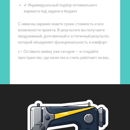
✔ Индивидуальный подбор оптимального
варианта под задачи и бюджет
С нами вы заранее знаете сроки, стоимость и все
возможности проекта. В результате вы получаете
продуманный, долговечный и эстетичный результат,
который объединяет функциональность и комфорт.
👉 Оставьте заявку уже сегодня — и создайте
пространство, где качество и стиль работают на вас.