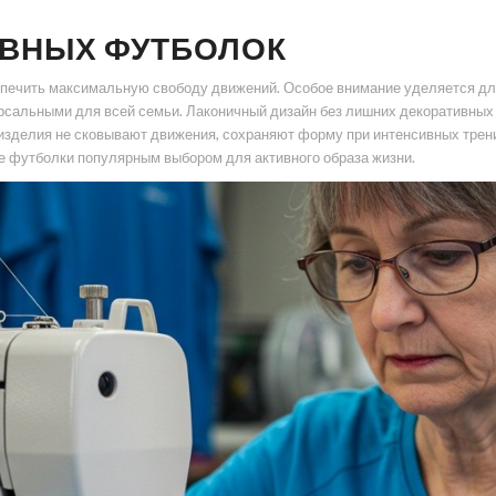
ИВНЫХ ФУТБОЛОК
печить максимальную свободу движений. Особое внимание уделяется длин
ерсальными для всей семьи. Лаконичный дизайн без лишних декоративных 
 изделия не сковывают движения, сохраняют форму при интенсивных трен
е футболки популярным выбором для активного образа жизни.