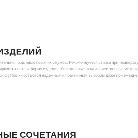
 ИЗДЕЛИЙ
ельно продлевает срок их службы. Рекомендуется стирка при температу
, яркость цвета и форму изделия. Укрепленные швы и качественные мате
аши футболки остаются надежным и практичным выбором даже при ежеднев
НЫЕ СОЧЕТАНИЯ