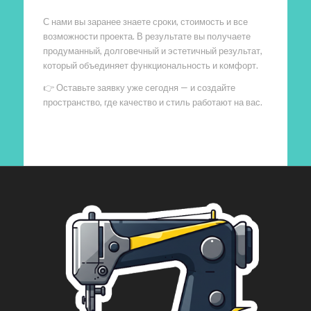
С нами вы заранее знаете сроки, стоимость и все
возможности проекта. В результате вы получаете
продуманный, долговечный и эстетичный результат,
который объединяет функциональность и комфорт.
👉 Оставьте заявку уже сегодня — и создайте
пространство, где качество и стиль работают на вас.