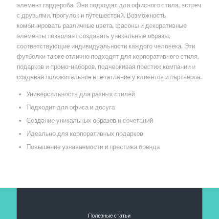
элемент гардероба. Они подходят для офисного стиля, встреч
с друзьями, прогулок и путешествий. Возможность
комбинировать различные цвета, фасоны и декоративные
элементы позволяет создавать уникальные образы,
соответствующие индивидуальности каждого человека. Эти
футболки также отлично подходят для корпоративного стиля,
подарков и промо-наборов, подчеркивая престиж компании и
создавая положительное впечатление у клиентов и партнеров.
Универсальность для разных стилей
Подходит для офиса и досуга
Создание уникальных образов и сочетаний
Идеально для корпоративных подарков
Повышение узнаваемости и престижа бренда
Полезные статьи