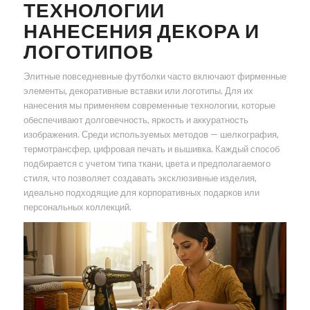
ТЕХНОЛОГИИ
НАНЕСЕНИЯ ДЕКОРА И
ЛОГОТИПОВ
Элитные повседневные футболки часто включают фирменные
элементы, декоративные вставки или логотипы. Для их
нанесения мы применяем современные технологии, которые
обеспечивают долговечность, яркость и аккуратность
изображения. Среди используемых методов — шелкография,
термотрансфер, цифровая печать и вышивка. Каждый способ
подбирается с учетом типа ткани, цвета и предполагаемого
стиля, что позволяет создавать эксклюзивные изделия,
идеально подходящие для корпоративных подарков или
персональных коллекций.