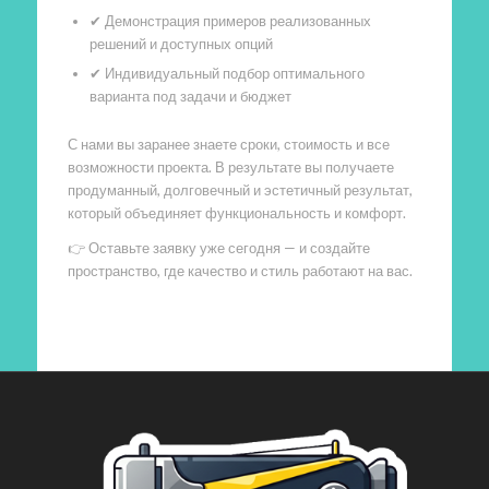
✔ Демонстрация примеров реализованных
решений и доступных опций
✔ Индивидуальный подбор оптимального
варианта под задачи и бюджет
С нами вы заранее знаете сроки, стоимость и все
возможности проекта. В результате вы получаете
продуманный, долговечный и эстетичный результат,
который объединяет функциональность и комфорт.
👉 Оставьте заявку уже сегодня — и создайте
пространство, где качество и стиль работают на вас.