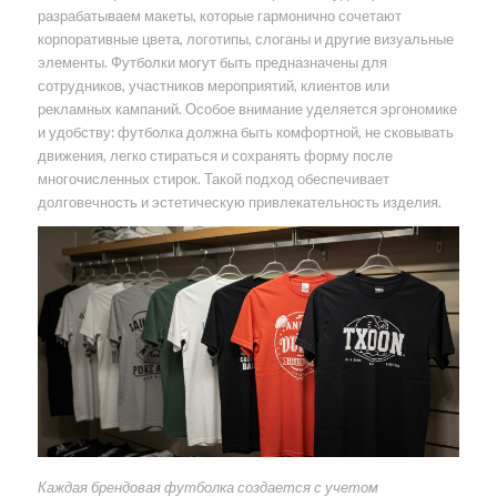
разрабатываем макеты, которые гармонично сочетают
корпоративные цвета, логотипы, слоганы и другие визуальные
элементы. Футболки могут быть предназначены для
сотрудников, участников мероприятий, клиентов или
рекламных кампаний. Особое внимание уделяется эргономике
и удобству: футболка должна быть комфортной, не сковывать
движения, легко стираться и сохранять форму после
многочисленных стирок. Такой подход обеспечивает
долговечность и эстетическую привлекательность изделия.
Каждая брендовая футболка создается с учетом