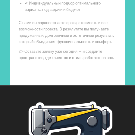
✔ Индивидуальный подбор оптимального
варианта под задачи и бюджет
С нами вы заранее знаете сроки, стоимость и все
возможности проекта. В результате вы получаете
продуманный, долговечный и эстетичный результат,
который объединяет функциональность и комфорт.
👉 Оставьте заявку уже сегодня — и создайте
пространство, где качество и стиль работают на вас.