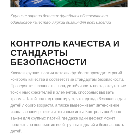
Крупные партии детских футболок обеспечивают
одинаковое качество и яркий дизайн для всех изделий
КОНТРОЛЬ КАЧЕСТВА И
СТАНДАРТЫ
БЕЗОПАСНОСТИ
Каждая крупная партия детских футболок проходит строгий
контроль качества и соответствие стандартам безопасности.
Проверяется прочность швов, устойчивость цвета, отсутствие
токсичных красителей и элементов, способных вызвать
травмы. Такой подход гарантирует, что одежда безопасна для
детей любого возраста, а также выдерживает интенсивное
использование, стирки и активные игры. Контроль особенно
важен для крупных партий, где даже один дефект может
повлиять на восприятие всей группы изделий и безопасность
детей.