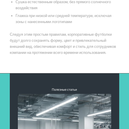
Сушка естественным образом, без прямого солнечного
воздействия
Глажка при низкой или средней температуре, исключая
зоны с нанесенными логотипами
Следуя этим простым правилам, корпоративные футболки
будут долго сохранять форму, цвет и привлекательный
внешний вид, обеспечивая комфорт и стиль для сотрудников
компании на протяжении всего времени использования.
Полезные статьи