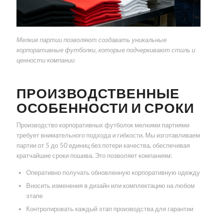
Мелкие партии позволяют создавать уникальные
корпоративные футболки, которые подчеркивают стиль и
ценности компании
ПРОИЗВОДСТВЕННЫЕ
ОСОБЕННОСТИ И СРОКИ
Производство корпоративных футболок мелкими партиями
требует внимательного подхода и гибкости. Мы изготавливаем
партии от 5 до 50 единиц без потери качества, обеспечивая
кратчайшие сроки пошива. Это позволяет компаниям:
Оперативно получать обновленную корпоративную одежду
Вносить изменения в дизайн или комплектацию на любом
этапе
Контролировать каждый этап производства для гарантии