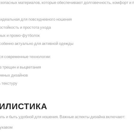
езопасных материалов, которые обеспечивают долговечность, комфорт и 
, идеальная для повседневного ношения
остойкость и простота ухода
вных и промо-футболок
собенно актуально для активной одежды
ся современные технологии:
з трещин и выцветания
емных дизайнов
 текстуру
ТИЛИСТИКА
ль и быть удобной для ношения. Важные аспекты дизайна включают:
рукавом