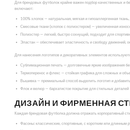
Для брендовых футболок крайне важен подбор качественных и б
включают:
100% хлопок — натуральная, мягкая и гипоаллергенная ткань
Смесовые ткани (хлопок с полиэстером) — увеличенная износ
Полиэстер — легкий, быстро сохнущий, подходит для спорти
Эластан — обеспечивает эластичность и свободу движений, о
Для нанесения логотипов и декоративных элементов используют
Сублимационная печать — долговечные яркие изображения бе
Термоперенос и флекс — стойкая графика для сложных и объ
Вышивка — премиальный способ выделить логотип и добавить
Флок и велюр — бархатистое покрытие для стильных деталей
ДИЗАЙН И ФИРМЕННАЯ С
Каждая брендовая футболка должна отражать корпоративный сти
Фасоны: классические, спортивные, с коротким или длинным 