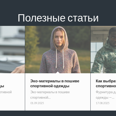
Полезные статьи
Эко-материалы в пошиве
Как выбра
ды
спортивной одежды
спортивн
ртивной
Эко-материалы в пошиве
Фурнитура д
спортивной…
одежды —…
01.09.2025
17.08.2025