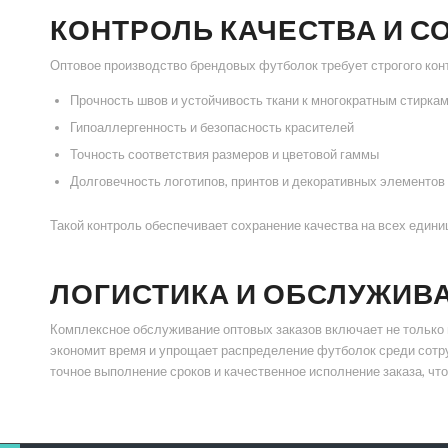
КОНТРОЛЬ КАЧЕСТВА И С
Оптовое производство брендовых футболок требует строгого конт
Прочность швов и устойчивость ткани к многократным стирка
Гипоаллергенность и безопасность красителей
Точность соответствия размеров и цветовой гаммы
Долговечность логотипов, принтов и декоративных элементов
Такой контроль обеспечивает сохранение качества на всех едини
ЛОГИСТИКА И ОБСЛУЖИВ
Комплексное обслуживание оптовых заказов включает не только пр
экономит время и упрощает распределение футболок среди сотруд
точное выполнение сроков и качественное исполнение заказа, ч