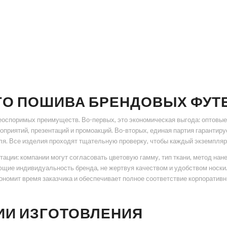
ГО ПОШИВА БРЕНДОВЫХ ФУТ
оспоримых преимуществ. Во-первых, это экономическая выгода: оптовые
приятий, презентаций и промоакций. Во-вторых, единая партия гарантируе
ля. Все изделия проходят тщательную проверку, чтобы каждый экземпляр
тации: компании могут согласовать цветовую гамму, тип ткани, метод на
ие индивидуальность бренда, не жертвуя качеством и удобством носки. 
кономит время заказчика и обеспечивает полное соответствие корпоратив
ИИ ИЗГОТОВЛЕНИЯ