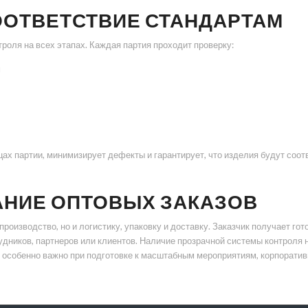
ООТВЕТСТВИЕ СТАНДАРТАМ
роля на всех этапах. Каждая партия проходит проверку:
м
цах партии, минимизирует дефекты и гарантирует, что изделия будут соо
АНИЕ ОПТОВЫХ ЗАКАЗОВ
оизводство, но и логистику, упаковку и доставку. Заказчик получает гот
ников, партнеров или клиентов. Наличие прозрачной системы контроля н
то особенно важно при подготовке к масштабным мероприятиям, корпорат