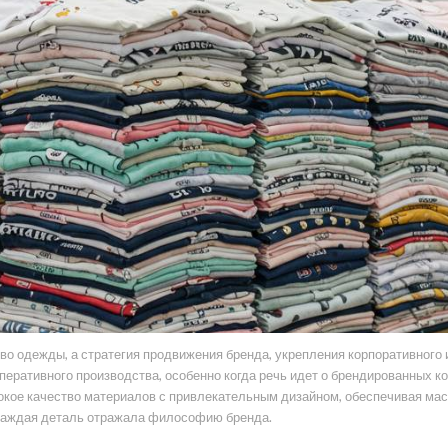
во одежды, а стратегия продвижения бренда, укрепления корпоративного
перативного производства, особенно когда речь идет о брендированных 
окое качество материалов с привлекательным дизайном, обеспечивая мас
ы каждая деталь отражала философию бренда.