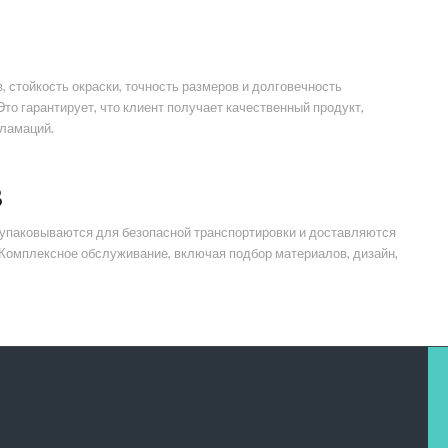
 стойкость окраски, точность размеров и долговечность
о гарантирует, что клиент получает качественный продукт,
кламаций.
В
 упаковываются для безопасной транспортировки и доставляются
. Комплексное обслуживание, включая подбор материалов, дизайн,