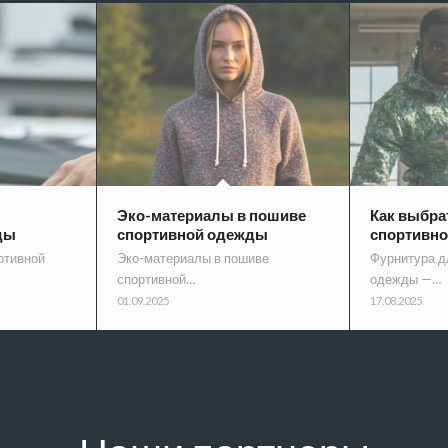
Эко-материалы в пошиве
Как выбра
ды
спортивной одежды
спортивн
ртивной
Эко-материалы в пошиве
Фурнитура д
спортивной…
одежды —…
01.09.2025
17.08.2025