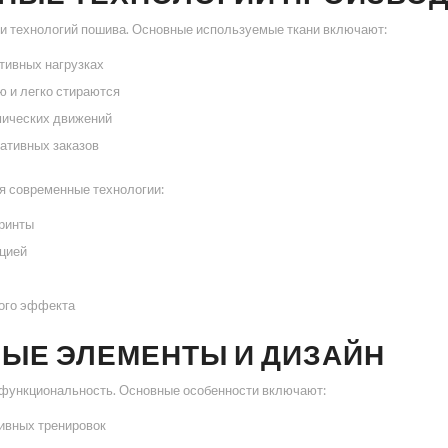
 и технологий пошива. Основные используемые ткани включают:
тивных нагрузках
ю и легко стираются
мических движений
ративных заказов
я современные технологии:
принты
ацией
ного эффекта
ЫЕ ЭЛЕМЕНТЫ И ДИЗАЙН
и функциональность. Основные особенности включают:
тивных тренировок