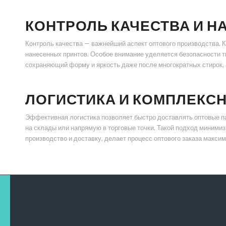
КОНТРОЛЬ КАЧЕСТВА И 
Контроль качества — важнейший аспект оптового производства. К
нанесенных принтов. Особое внимание уделяется безопасности тк
сохраняющий форму и яркость даже после многократных стирок, 
ЛОГИСТИКА И КОМПЛЕКС
Эффективная логистика позволяет быстро доставлять оптовые па
на склады или напрямую в торговые точки. Такой подход минимиз
производство и доставку, делает процесс оптового заказа макси