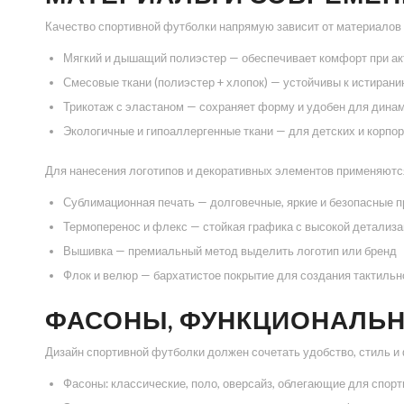
Качество спортивной футболки напрямую зависит от материалов
Мягкий и дышащий полиэстер — обеспечивает комфорт при ак
Смесовые ткани (полиэстер + хлопок) — устойчивы к истирани
Трикотаж с эластаном — сохраняет форму и удобен для дина
Экологичные и гипоаллергенные ткани — для детских и корпо
Для нанесения логотипов и декоративных элементов применяютс
Сублимационная печать — долговечные, яркие и безопасные 
Термоперенос и флекс — стойкая графика с высокой детализ
Вышивка — премиальный метод выделить логотип или бренд
Флок и велюр — бархатистое покрытие для создания тактиль
ФАСОНЫ, ФУНКЦИОНАЛЬН
Дизайн спортивной футболки должен сочетать удобство, стиль 
Фасоны: классические, поло, оверсайз, облегающие для спор