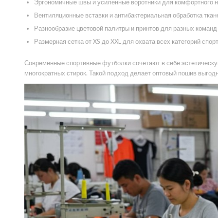
Эргономичные швы и усиленные воротники для комфортного 
Вентиляционные вставки и антибактериальная обработка ткан
Разнообразие цветовой палитры и принтов для разных команд
Размерная сетка от XS до XXL для охвата всех категорий спо
Современные спортивные футболки сочетают в себе эстетическу
многократных стирок. Такой подход делает оптовый пошив выгод