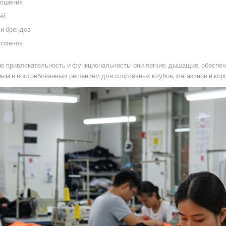
ношения
ей
 и брендов
ртсменов
ю привлекательность и функциональность: они легкие, дышащие, обеспе
ным и востребованным решением для спортивных клубов, магазинов и кор