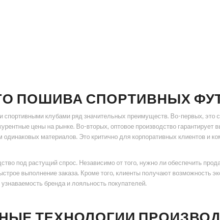
ГО ПОШИВА СПОРТИВНЫХ ФУ
и спортивными клубами ряд значительных преимуществ. Во-первых, это с
курентные цены на рынке. Во-вторых, оптовое производство гарантирует 
м одинаковых материалов. Это критично для корпоративных клиентов и ко
ство под растущий спрос. Независимо от того, нужно ли обеспечить про
ыстрое выполнение заказа. Кроме того, клиенты получают возможность э
 узнаваемость бренда и лояльность покупателей.
НЫЕ ТЕХНОЛОГИИ ПРОИЗВО