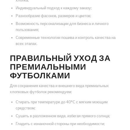
хлопка;
Индивидуальный подход к каждому заказу;
Разнообразие фасонов, размеров и цветов;
Возможность персонализации для бизнеса и личного
пользования;
Современные технологии пошива и контроль качества на
всех этапах.
ПРАВИЛЬНЫЙ УХОД ЗА
ПРЕМИАЛЬНЫМИ
ФУТБОЛКАМИ
Для сохранения качества и внешнего вида премиальных
хлопковых футболок рекомендуем:
Стирать при температуре до 40°C с мягким моющим
средством;
Сушить в разложенном виде, избегая прямого солнца;
Гладить с изнаночной стороны при необходимости;