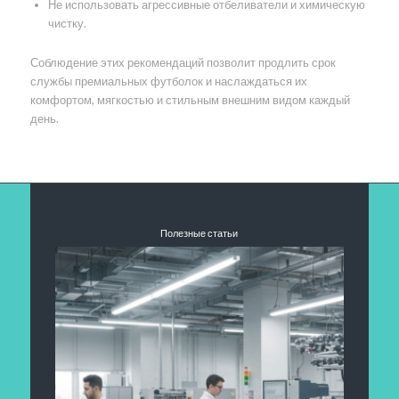
Не использовать агрессивные отбеливатели и химическую
чистку.
Соблюдение этих рекомендаций позволит продлить срок
службы премиальных футболок и наслаждаться их
комфортом, мягкостью и стильным внешним видом каждый
день.
Полезные статьи