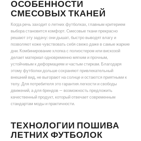
ОСОБЕННОСТИ
СМЕСОВЫХ ТКАНЕЙ
Когда речь заходит о летних футболках, главным критерием
выбора становится комфорт. Смесовые ткани прекрасно
решают эту задачу: они дышат, быстро выводят влагу и
позволяют коже чувствовать себя свежо даже в самые жаркие
дни. Комбинирование хлопка с полиэстером или вискозой
делает материал одновременно мягким и прочным,
устойчивым к деформациям и частым стиркам. Благодаря
этому футболки дольше сохраняют привлекательный
внешний вид, не выгорают на солнце и остаются приятными к
телу. Для потребителя это гарантия легкости и свободы
движений, а для брендов — возможность предложить
качественный продукт, который отвечает современным
стандартам моды и практичности.
ТЕХНОЛОГИИ ПОШИВА
ЛЕТНИХ ФУТБОЛОК