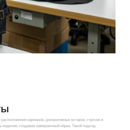
ТЫ
расположения карманов, декоративных вставок, строчек и
 изделия, создавая завершенный образ. Такой подход