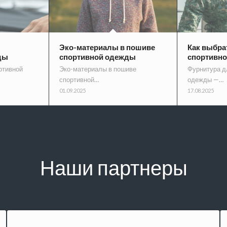
Эко-материалы в пошиве
Как выбра
ды
спортивной одежды
спортивн
ртивной
Эко-материалы в пошиве
Фурнитура д
спортивной…
одежды —…
01.09.2025
17.08.2025
Наши партнеры