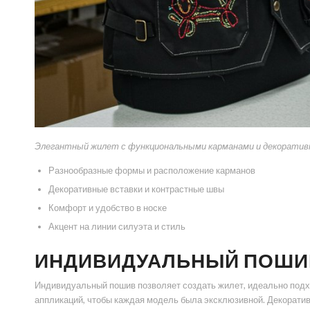
Элегантный жилет с функциональными карманами и декоративны
Разнообразные формы и расположение карманов
Декоративные вставки и контрастные швы
Комфорт и удобство в носке
Акцент на линии силуэта и стиль
ИНДИВИДУАЛЬНЫЙ ПОШИ
Индивидуальный пошив позволяет создать жилет, идеально подх
аппликаций, чтобы каждая модель была эксклюзивной. Декоратив