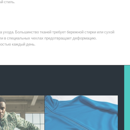
й стиль.
 ухода. Большинство тканей требует бережной стирки или сухой
 или в специальных чехлах предотвращает деформацию.
ностью каждый день.