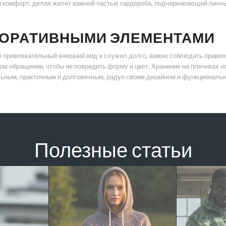
 и комфорт, делая жилет важной частью гардероба, подчеркивающей личны
ЕКОРАТИВНЫМИ ЭЛЕМЕНТАМИ
привлекательный внешний вид и служил долго, важно соблюдать правила
ом обращении, чтобы не повредить форму и цвет. Хранение на плечиках
ьным, практичным и долговечным, радуя своим дизайном и функциональ
Полезные статьи