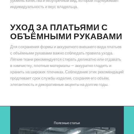
уровень качества и безупречный вид, который подчёркивает
индивидуальность и вкус владельца.
УХОД ЗА ПЛАТЬЯМИ С
ОБЪЁМНЫМИ РУКАВАМИ
Для сохранения формы и аккуратного внешнего вида платьев
с объёмными рукавами важно соблюдать правила ухода.
Лёгкие ткани рекомендуется стирать деликатно или отдавать
в химчистку, плотные материалы — аккуратно гладить и
хранить на широких плечиках. Соблюдение этих рекомендаций
продлевает срок службы изделия, сохраняя его объём,
элегантность и декоративные акценты на долгие годы.
Полезные статьи