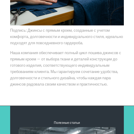
Подпись: Джинсы с прямым кроем, созданные с учетом
комфорта, долговечности и индивидуального стиля, идеально
подходят для повседневного гардероба.
Наша компания обеспечивает полный цикл пошива джинсов с
прямым кроем — от выбора ткани и деталей конструкции до
готового изделия, соответствующего индивидуальным
требованиям клиента. Мы гарантируем сочетание удобства,
долговечности и стильного дизайна, чтобы каждая пара
джинсов радовала своим качеством и практичностью.
Полезные статьи