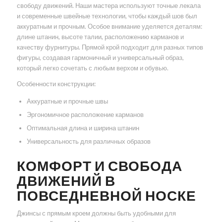
свободу движений. Наши мастера используют точные лекала
и современные швейные технологии, чтобы каждый шов был
аккуратным и прочным. Особое внимание уделяется деталям:
длине штанин, высоте талии, расположению карманов и
качеству фурнитуры. Прямой крой подходит для разных типов
фигуры, создавая гармоничный и универсальный образ,
который легко сочетать с любым верхом и обувью.
Особенности конструкции:
Аккуратные и прочные швы
Эргономичное расположение карманов
Оптимальная длина и ширина штанин
Универсальность для различных образов
КОМФОРТ И СВОБОДА
ДВИЖЕНИЙ В
ПОВСЕДНЕВНОЙ НОСКЕ
Джинсы с прямым кроем должны быть удобными для