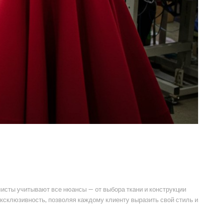
сты учитывают все нюансы — от выбора ткани и конструкции
ксклюзивность, позволяя каждому клиенту выразить свой стиль и