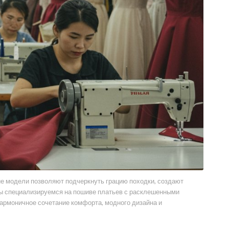
ие модели позволяют подчеркнуть грацию походки, создают
 мы специализируемся на пошиве платьев с расклешенными
гармоничное сочетание комфорта, модного дизайна и