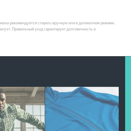
иалы рекомендуется стирать вручную или в деликатном режиме,
илуэт. Правильный уход гарантирует долговечность и