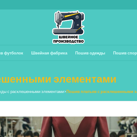
в футболок
Швейная фабрика
Пошив одежды
Пошив спор
лешенными элементами
жды с расклешенными элементами
>
Пошив платьев с расклешенными 