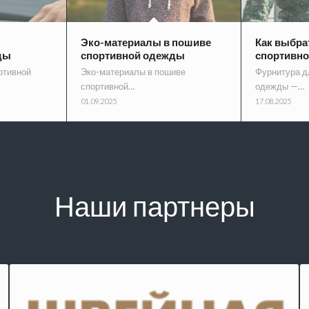
Эко-материалы в пошиве
Как выбра
ды
спортивной одежды
спортивн
ртивной
Эко-материалы в пошиве
Фурнитура д
спортивной…
одежды —…
01.09.2025
17.08.2025
Наши партнеры