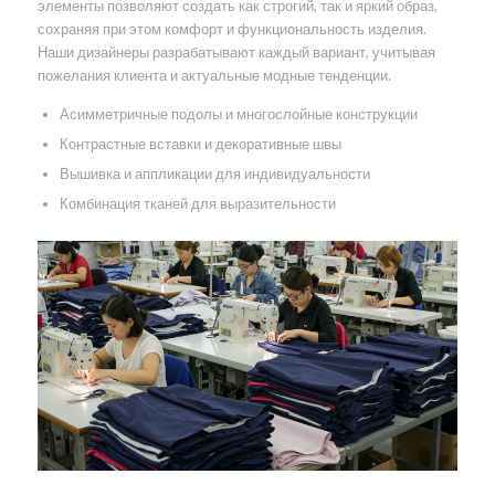
элементы позволяют создать как строгий, так и яркий образ,
сохраняя при этом комфорт и функциональность изделия.
Наши дизайнеры разрабатывают каждый вариант, учитывая
пожелания клиента и актуальные модные тенденции.
Асимметричные подолы и многослойные конструкции
Контрастные вставки и декоративные швы
Вышивка и аппликации для индивидуальности
Комбинация тканей для выразительности