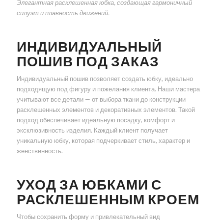
Элегантная расклешенная юбка, создающая гармоничный
силуэт и плавность движений.
ИНДИВИДУАЛЬНЫЙ
ПОШИВ ПОД ЗАКАЗ
Индивидуальный пошив позволяет создать юбку, идеально
подходящую под фигуру и пожелания клиента. Наши мастера
учитывают все детали — от выбора ткани до конструкции
расклешенных элементов и декоративных элементов. Такой
подход обеспечивает идеальную посадку, комфорт и
эксклюзивность изделия. Каждый клиент получает
уникальную юбку, которая подчеркивает стиль, характер и
женственность.
УХОД ЗА ЮБКАМИ С
РАСКЛЕШЕННЫМ КРОЕМ
Чтобы сохранить форму и привлекательный вид