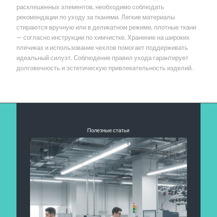
расклешенных элементов, необходимо соблюдать
рекомендации по уходу за тканями. Легкие материалы
стираются вручную или в деликатном режиме, плотные ткани
— согласно инструкции по химчистке. Хранение на широких
плечиках и использование чехлов помогает поддерживать
идеальный силуэт. Соблюдение правил ухода гарантирует
долговечность и эстетическую привлекательность изделий.
Полезные статьи