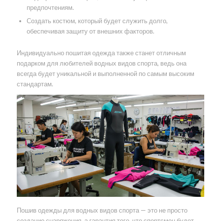
предпочтениям.
Создать костюм, который будет служить долго,
обеспечивая защиту от внешних факторов.
Индивидуально пошитая одежда также станет отличным
подарком для любителей водных видов спорта, ведь она
всегда будет уникальной и выполненной по самым высоким
стандартам.
Пошив одежды для водных видов спорта — это не просто
создание снаряжения, а гарантия того, что спортсмен будет