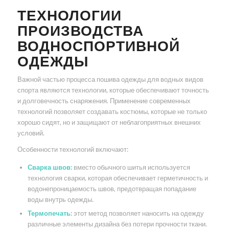
ТЕХНОЛОГИИ
ПРОИЗВОДСТВА
ВОДНОСПОРТИВНОЙ
ОДЕЖДЫ
Важной частью процесса пошива одежды для водных видов
спорта являются технологии, которые обеспечивают точность
и долговечность снаряжения. Применение современных
технологий позволяет создавать костюмы, которые не только
хорошо сидят, но и защищают от неблагоприятных внешних
условий.
Особенности технологий включают:
Сварка швов:
вместо обычного шитья используется
технология сварки, которая обеспечивает герметичность и
водонепроницаемость швов, предотвращая попадание
воды внутрь одежды.
Термопечать:
этот метод позволяет наносить на одежду
различные элементы дизайна без потери прочности ткани.