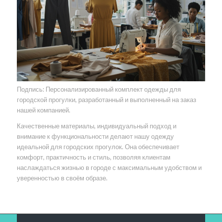
Подпись: Персонализированный комплект одежды для
городской прогулки, разработанный и выполненный на заказ
нашей компанией.
Качественные материалы, индивидуальный подход и
внимание к функциональности делают нашу одежду
идеальной для городских прогулок. Она обеспечивает
комфорт, практичность и стиль, позволяя клиентам
наслаждаться жизнью в городе с максимальным удобством и
уверенностью в своём образе.