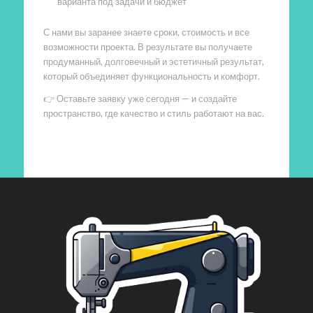
варианта под задачи и бюджет
С нами вы заранее знаете сроки, стоимость и все
возможности проекта. В результате вы получаете
продуманный, долговечный и эстетичный результат,
который объединяет функциональность и комфорт.
👉 Оставьте заявку уже сегодня — и создайте
пространство, где качество и стиль работают на вас.