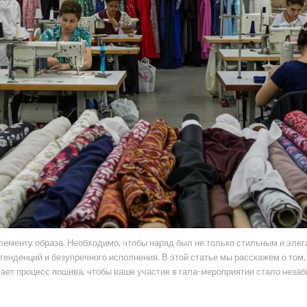
лементу образа. Необходимо, чтобы наряд был не только стильным и эле
 тенденций и безупречного исполнения. В этой статье мы расскажем о том
чает процесс пошива, чтобы ваше участие в гала-мероприятии стало неза