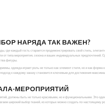
БОР НАРЯДА ТАК ВАЖЕН?
оды, где каждый гость старается продемонстрировать свой стиль, элегант
сти от типа мероприятия, сезона и ваших индивидуальных предпочтений. 
ства фигуры.
и приемы, одежда играет роль не только как элемент стиля, но и как форм
 подход к каждому заказу становится ключевым для достижения максимал
ГАЛА-МЕРОПРИЯТИЙ
тий, должны быть не только красивыми, но и функциональными. Это одеж
лагаем широкий выбор тканей, из которых можно создать по-настоящему р