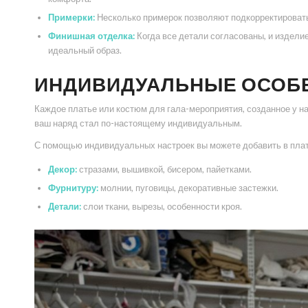
Примерки:
Несколько примерок позволяют подкорректировать 
Финишная отделка:
Когда все детали согласованы, и издел
идеальный образ.
ИНДИВИДУАЛЬНЫЕ ОСОБ
Каждое платье или костюм для гала-мероприятия, созданное у н
ваш наряд стал по-настоящему индивидуальным.
С помощью индивидуальных настроек вы можете добавить в плат
Декор:
стразами, вышивкой, бисером, пайетками.
Фурнитуру:
молнии, пуговицы, декоративные застежки.
Детали:
слои ткани, вырезы, особенности кроя.