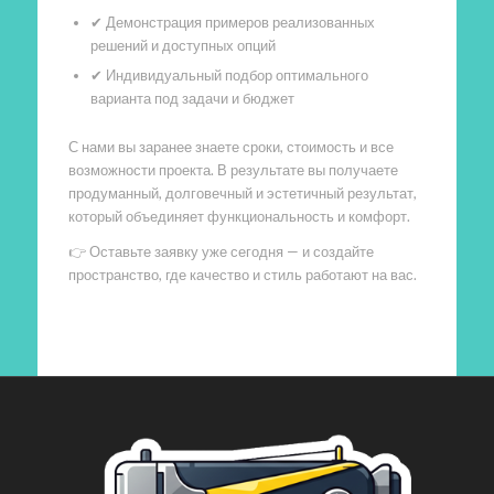
✔ Демонстрация примеров реализованных
решений и доступных опций
✔ Индивидуальный подбор оптимального
варианта под задачи и бюджет
С нами вы заранее знаете сроки, стоимость и все
возможности проекта. В результате вы получаете
продуманный, долговечный и эстетичный результат,
который объединяет функциональность и комфорт.
👉 Оставьте заявку уже сегодня — и создайте
пространство, где качество и стиль работают на вас.