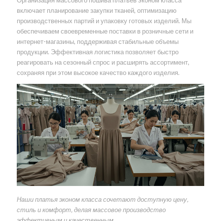
Организация массового пошива платьев эконом класса
включает планирование закупки тканей, оптимизацию
производственных партий и упаковку готовых изделий. Мы
обеспечиваем своевременные поставки в розничные сети и
интернет-магазины, поддерживая стабильные объемы
продукции. Эффективная логистика позволяет быстро
реагировать на сезонный спрос и расширять ассортимент,
сохраняя при этом высокое качество каждого изделия.
Наши платья эконом класса сочетают доступную цену,
стиль и комфорт, делая массовое производство
эффективным и качественным.