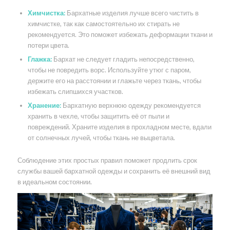
Химчистка:
Бархатные изделия лучше всего чистить в
химчистке, так как самостоятельно их стирать не
рекомендуется. Это поможет избежать деформации ткани и
потери цвета.
Глажка:
Бархат не следует гладить непосредственно,
чтобы не повредить ворс. Используйте утюг с паром,
держите его на расстоянии и глажьте через ткань, чтобы
избежать слипшихся участков.
Хранение:
Бархатную верхнюю одежду рекомендуется
хранить в чехле, чтобы защитить её от пыли и
повреждений. Храните изделия в прохладном месте, вдали
от солнечных лучей, чтобы ткань не выцветала.
Соблюдение этих простых правил поможет продлить срок
службы вашей бархатной одежды и сохранить её внешний вид
в идеальном состоянии.