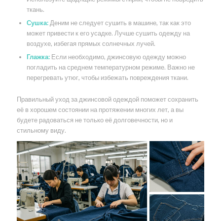
ткань.
Сушка:
Деним не следует сушить в машине, так как это
может привести к его усадке. Лучше сушить одежду на
воздухе, избегая прямых солнечных лучей.
Глажка:
Если необходимо, джинсовую одежду можно
погладить на среднем температурном режиме. Важно не
перегревать утюг, чтобы избежать повреждения ткани.
Правильный уход за джинсовой одеждой поможет сохранить
её в хорошем состоянии на протяжении многих лет, а вы
будете радоваться не только её долговечности, но и
стильному виду.