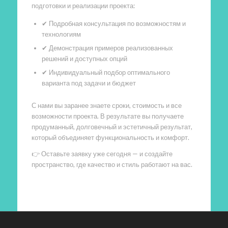
подготовки и реализации проекта:
✔ Подробная консультация по возможностям и
технологиям
✔ Демонстрация примеров реализованных
решений и доступных опций
✔ Индивидуальный подбор оптимального
варианта под задачи и бюджет
С нами вы заранее знаете сроки, стоимость и все
возможности проекта. В результате вы получаете
продуманный, долговечный и эстетичный результат,
который объединяет функциональность и комфорт.
👉 Оставьте заявку уже сегодня — и создайте
пространство, где качество и стиль работают на вас.