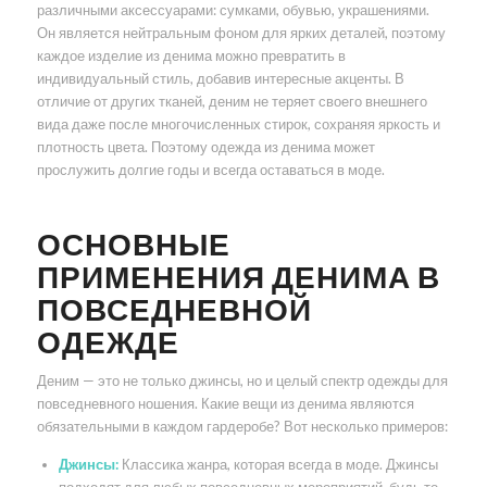
различными аксессуарами: сумками, обувью, украшениями.
Он является нейтральным фоном для ярких деталей, поэтому
каждое изделие из денима можно превратить в
индивидуальный стиль, добавив интересные акценты. В
отличие от других тканей, деним не теряет своего внешнего
вида даже после многочисленных стирок, сохраняя яркость и
плотность цвета. Поэтому одежда из денима может
прослужить долгие годы и всегда оставаться в моде.
ОСНОВНЫЕ
ПРИМЕНЕНИЯ ДЕНИМА В
ПОВСЕДНЕВНОЙ
ОДЕЖДЕ
Деним — это не только джинсы, но и целый спектр одежды для
повседневного ношения. Какие вещи из денима являются
обязательными в каждом гардеробе? Вот несколько примеров:
Джинсы:
Классика жанра, которая всегда в моде. Джинсы