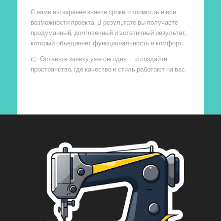
С нами вы заранее знаете сроки, стоимость и все
возможности проекта. В результате вы получаете
продуманный, долговечный и эстетичный результат,
который объединяет функциональность и комфорт.
👉 Оставьте заявку уже сегодня — и создайте
пространство, где качество и стиль работают на вас.