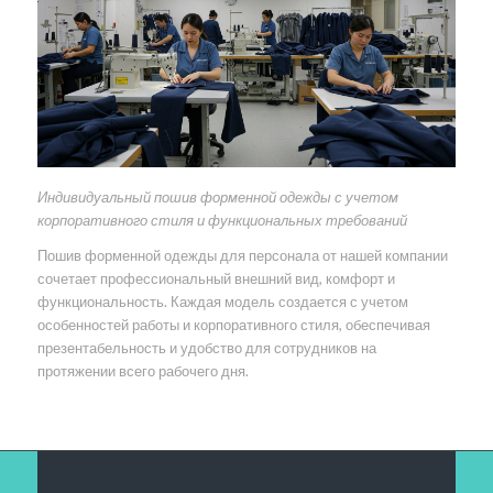
Индивидуальный пошив форменной одежды с учетом
корпоративного стиля и функциональных требований
Пошив форменной одежды для персонала от нашей компании
сочетает профессиональный внешний вид, комфорт и
функциональность. Каждая модель создается с учетом
особенностей работы и корпоративного стиля, обеспечивая
презентабельность и удобство для сотрудников на
протяжении всего рабочего дня.