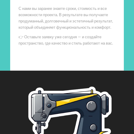
С нами вы заранее знаете сроки, стоимость и все
возможности проекта. В результате вы получаете
продуманный, долговечный и эстетичный результат,
который объединяет функциональность и комфорт.
👉 Оставьте заявку уже сегодня — и создайте
пространство, где качество и стиль работают на вас.